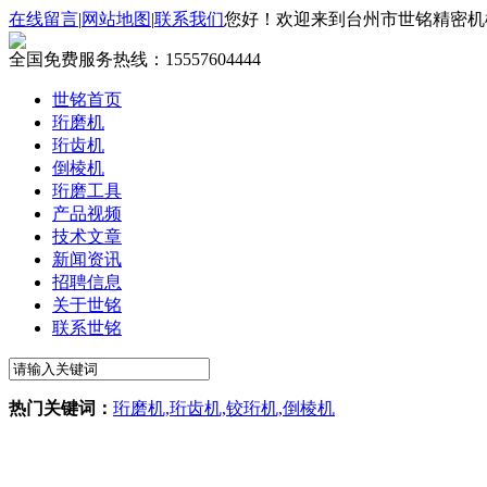
在线留言
|
网站地图
|
联系我们
您好！欢迎来到台州市世铭精密机
全国免费服务热线：
15557604444
世铭首页
珩磨机
珩齿机
倒棱机
珩磨工具
产品视频
技术文章
新闻资讯
招聘信息
关于世铭
联系世铭
热门关键词：
珩磨机,珩齿机,铰珩机,倒棱机