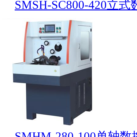
SMSH-SC800-420
SMHM-280-100单