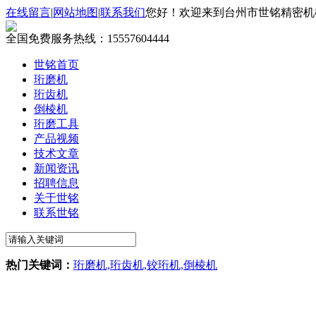
在线留言
|
网站地图
|
联系我们
您好！欢迎来到台州市世铭精密机
全国免费服务热线：
15557604444
世铭首页
珩磨机
珩齿机
倒棱机
珩磨工具
产品视频
技术文章
新闻资讯
招聘信息
关于世铭
联系世铭
热门关键词：
珩磨机,珩齿机,铰珩机,倒棱机