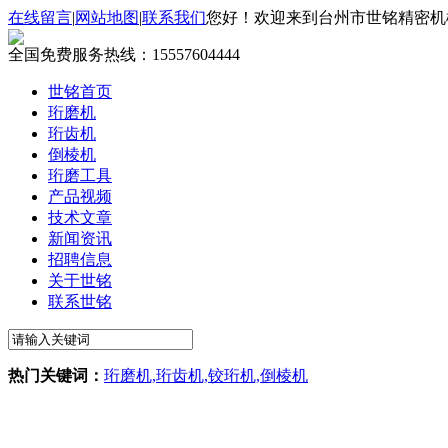
在线留言
|
网站地图
|
联系我们
您好！欢迎来到台州市世铭精密机
全国免费服务热线：
15557604444
世铭首页
珩磨机
珩齿机
倒棱机
珩磨工具
产品视频
技术文章
新闻资讯
招聘信息
关于世铭
联系世铭
热门关键词：
珩磨机,珩齿机,铰珩机,倒棱机