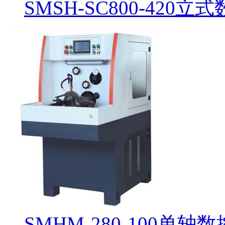
SMSH-SC800-420
SMHM-280-100单